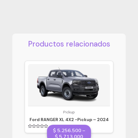
Productos relacionados
Pickup
Ford RANGER XL 4X2 -Pickup – 2024
$
5.256.500
–
Valorado
Price
$
5.713.000
en