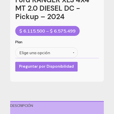
MT 2.0 DIESEL DC -
Pickup – 2024
Price
$
6.115.500
–
$
6.575.499
range:
$ 6.115.500
Plan
through
$ 6.575.499
Preguntar por Disponibilidad
DESCRIPCIÓN