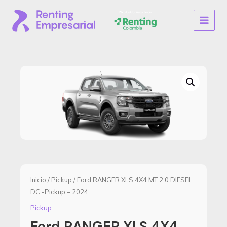
Ir
al
MAIN
contenido
MENU
Inicio
/
Pickup
/ Ford RANGER XLS 4X4 MT 2.0 DIESEL
DC -Pickup – 2024
Pickup
Ford RANGER XLS 4X4