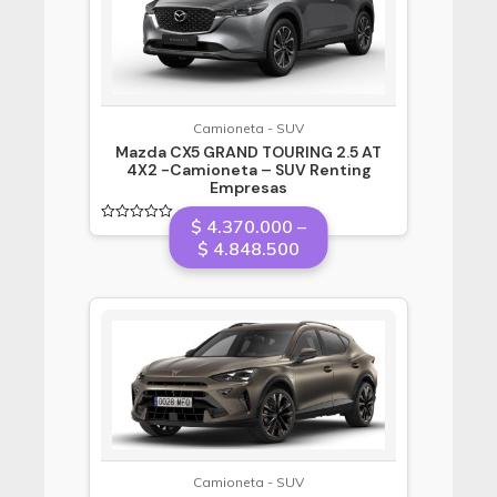
Camioneta - SUV
Mazda CX5 GRAND TOURING 2.5 AT
4X2 -Camioneta – SUV Renting
Empresas
$
4.370.000
–
Valorado
Price
$
4.848.500
en
0
range:
de
5
$ 4.370.000
through
$ 4.848.500
Camioneta - SUV