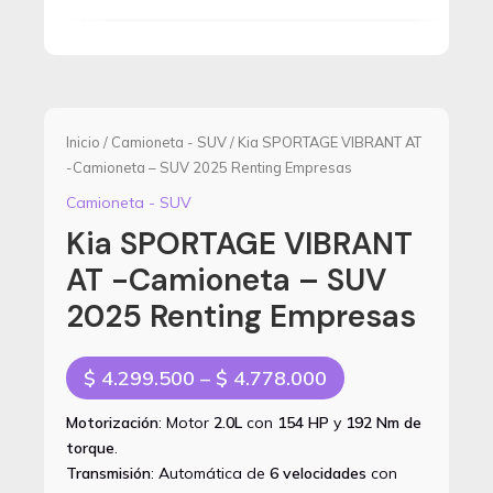
Inicio
/
Camioneta - SUV
/ Kia SPORTAGE VIBRANT AT
-Camioneta – SUV 2025 Renting Empresas
Camioneta - SUV
Kia SPORTAGE VIBRANT
AT -Camioneta – SUV
2025 Renting Empresas
Price
$
4.299.500
–
$
4.778.000
range:
Motorización
: Motor
2.0L
con
154 HP
y
192 Nm de
$ 4.299.500
torque
.
through
Transmisión
: Automática de
6 velocidades
con
$ 4.778.000