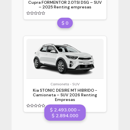
Cupra FORMENTOR 2.0TSI DSG – SUV
– 2025 Renting empresas
Valorado
$
0
en
0
de
5
Camioneta - SUV
Kia STONIC DESIRE MT HIBRIDO -
Camioneta – SUV 2026 Renting
Empresas
$
2.493.000
–
Valorado
Price
$
2.894.000
en
0
range:
de
5
$ 2.493.000