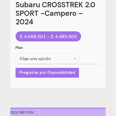
Subaru CROSSTREK 2.0
SPORT -Campero –
2024
Price
$
4.068.501
–
$
4.485.500
range:
$ 4.068.501
Plan
through
$ 4.485.500
Preguntar por Disponibilidad
DESCRIPCIÓN