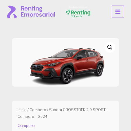
Ir
al
MAIN
contenido
MENU
Inicio
/
Campero
/ Subaru CROSSTREK 2.0 SPORT -
Campero – 2024
Campero