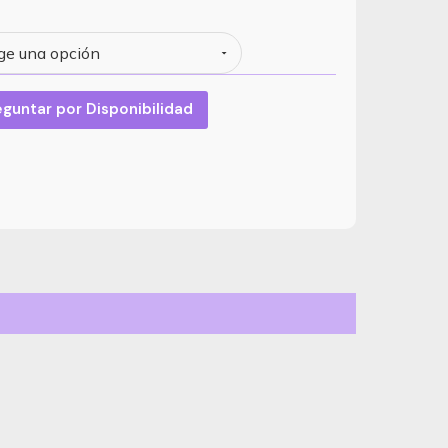
$ 2.015.000
through
$ 2.418.999
eguntar por Disponibilidad