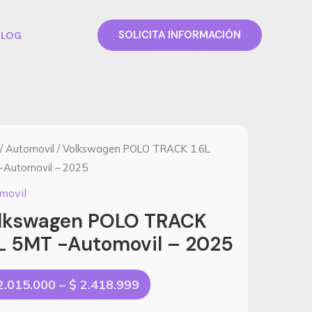
SOLICITA INFORMACIÓN
BLOG
/
Automovil
/ Volkswagen POLO TRACK 1.6L
-Automovil – 2025
movil
lkswagen POLO TRACK
6L 5MT -Automovil – 2025
Price
.015.000
–
$
2.418.999
range: