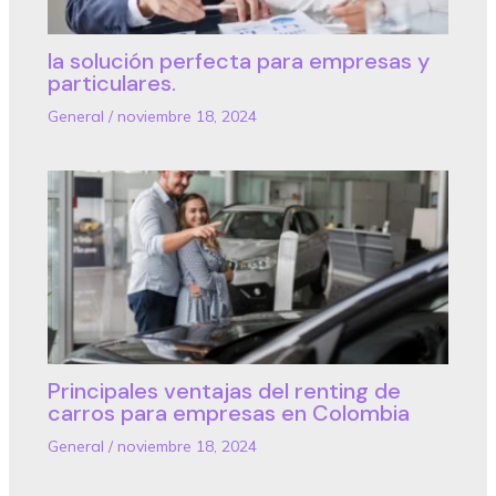
la solución perfecta para empresas y
particulares.
General
/
noviembre 18, 2024
Principales ventajas del renting de
carros para empresas en Colombia
General
/
noviembre 18, 2024