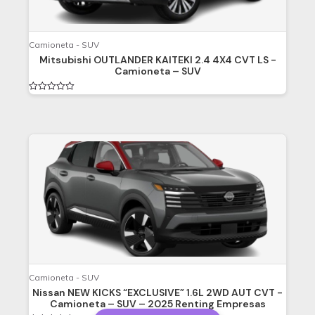
Camioneta - SUV
Mitsubishi OUTLANDER KAITEKI 2.4 4X4 CVT LS -
Camioneta – SUV
Valorado
en
0
de
5
Camioneta - SUV
Nissan NEW KICKS “EXCLUSIVE” 1.6L 2WD AUT CVT -
Camioneta – SUV – 2025 Renting Empresas