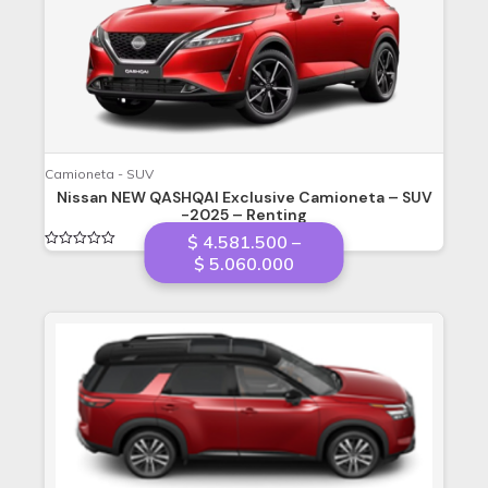
Camioneta - SUV
Nissan NEW QASHQAI Exclusive Camioneta – SUV
-2025 – Renting
$
4.581.500
–
Valorado
Price
$
5.060.000
en
range:
0
de
$ 4.581.500
5
through
$ 5.060.000