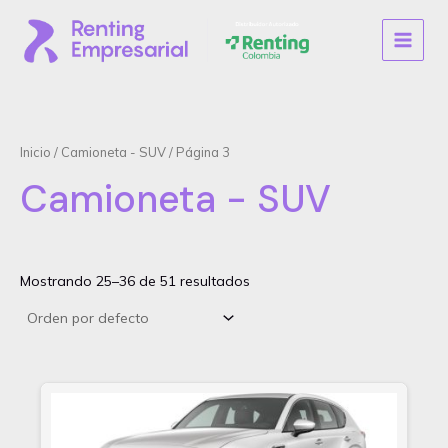
Ir
al
MAIN
contenido
MENU
Inicio
/
Camioneta - SUV
/ Página 3
Camioneta - SUV
Mostrando 25–36 de 51 resultados