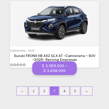
5
Camioneta - SUV
Suzuki FRONX HB 4X2 GLX AT -Camioneta – SUV
-2025- Renting Empresas
$
3.359.000
–
Valorado
Price
$
3.838.000
en
range:
0
de
$ 3.359.000
5
through
$ 3.838.000
3
←
1
2
4
5
→