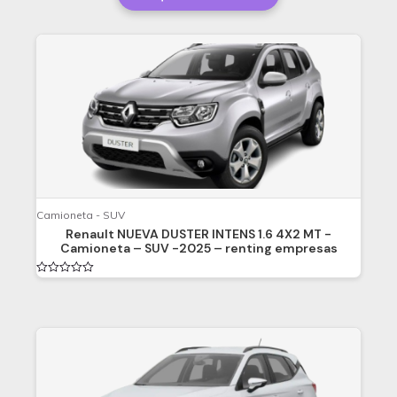
en
range:
0
de
$ 3.010.500
5
through
$ 3.465.000
Camioneta - SUV
Renault NUEVA DUSTER INTENS 1.6 4X2 MT -
Camioneta – SUV -2025 – renting empresas
Valorado
en
0
de
5