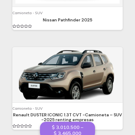
Camioneta - SUV
Nissan Pathfinder 2025
Valorado
en
0
de
5
Camioneta - SUV
Renault DUSTER ICONIC 1.3T CVT -Camioneta – SUV
-2025 renting empresas
$
3.010.500
–
Valorado
Price
$
3.465.000