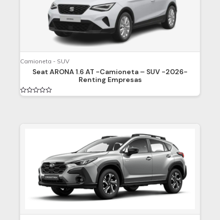
Camioneta - SUV
Seat ARONA 1.6 AT -Camioneta – SUV -2026-
Renting Empresas
Valorado
en
0
de
5