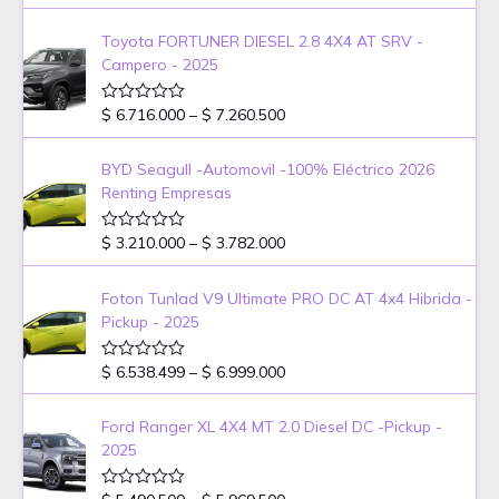
a
o
r
s
l
s
i
o
Toyota FORTUNER DIESEL 2.8 4X4 AT SRV -
r
c
Campero - 2025
a
e
d
o
r
e
P
$
6.716.000
–
$
7.260.500
V
a
n
a
r
0
l
n
d
i
o
BYD Seagull -Automovil -100% Eléctrico 2026
g
e
r
c
5
Renting Empresas
a
e
e
d
:
o
r
e
P
$
$
3.210.000
–
$
3.782.000
V
a
n
a
r
0
l
n
d
i
6
o
Foton Tunlad V9 Ultimate PRO DC AT 4x4 Hibrida -
g
e
r
c
.
5
Pickup - 2025
a
e
e
0
d
:
o
r
0
e
P
$
$
6.538.499
–
$
6.999.000
V
a
6
n
a
r
0
l
n
.
d
i
6
o
Ford Ranger XL 4X4 MT 2.0 Diesel DC -Pickup -
g
0
e
r
c
.
5
2025
a
e
0
e
7
d
:
0
o
r
1
e
P
V