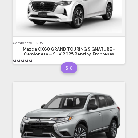
Camioneta - SUV
Mazda CX60 GRAND TOURING SIGNATURE -
Camioneta – SUV 2025 Renting Empresas
Valorado
$
0
en
0
de
5