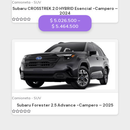
Camioneta - SUV
Subaru CROSSTREK 2.0 HYBRID Esencial -Campero –
2024
$
5.026.500
–
Valorado
Price
$
5.464.500
en
range:
0
de
$ 5.026.500
5
through
$ 5.464.500
Camioneta - SUV
Subaru Forester 2.5 Advance -Campero – 2025
Valorado
en
0
de