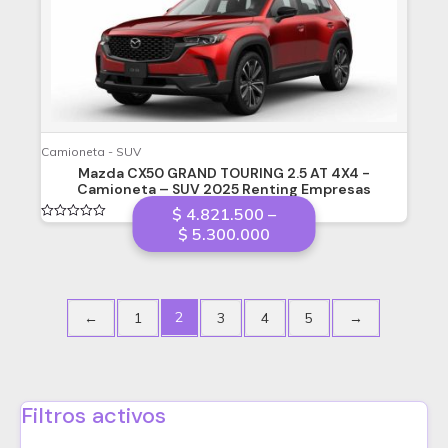
Camioneta - SUV
Mazda CX50 GRAND TOURING 2.5 AT 4X4 -
Camioneta – SUV 2025 Renting Empresas
$
4.821.500
–
Valorado
Price
$
5.300.000
en
range:
0
de
$ 4.821.500
5
through
$ 5.300.000
2
←
1
3
4
5
→
Filtros activos