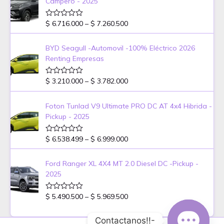
Campero - 2025
a
e
d
o
r
e
P
$
6.716.000
–
$
7.260.500
V
a
n
a
r
0
l
n
d
i
o
BYD Seagull -Automovil -100% Eléctrico 2026
g
e
r
c
5
Renting Empresas
a
e
e
d
:
o
r
e
P
$
$
3.210.000
–
$
3.782.000
V
a
n
a
r
0
l
n
d
i
6
o
Foton Tunlad V9 Ultimate PRO DC AT 4x4 Hibrida -
g
e
r
c
.
5
Pickup - 2025
a
e
e
0
d
:
o
r
0
e
P
$
$
6.538.499
–
$
6.999.000
V
a
6
n
a
r
0
l
n
.
d
i
6
o
Ford Ranger XL 4X4 MT 2.0 Diesel DC -Pickup -
g
0
e
r
c
.
5
2025
a
e
0
e
7
d
:
0
o
r
1
e
P
$
t
$
5.490.500
–
$
5.969.500
V
a
6
n
a
r
h
0
l
n
.
d
i
3
r
o
Contactanos!!-
g
0
e
r