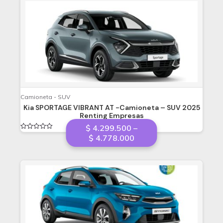
Camioneta - SUV
Kia SPORTAGE VIBRANT AT -Camioneta – SUV 2025
Renting Empresas
$
4.299.500
–
Valorado
Price
$
4.778.000
en
range:
0
de
$ 4.299.500
5
through
$ 4.778.000