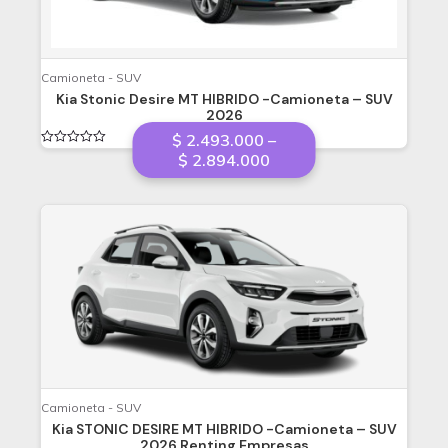
Camioneta - SUV
Kia Stonic Desire MT HIBRIDO -Camioneta – SUV
2026
$
2.493.000
–
Valorado
Price
$
2.894.000
en
range:
0
de
$ 2.493.000
5
through
$ 2.894.000
Camioneta - SUV
Kia STONIC DESIRE MT HIBRIDO -Camioneta – SUV
2026 Renting Empresas