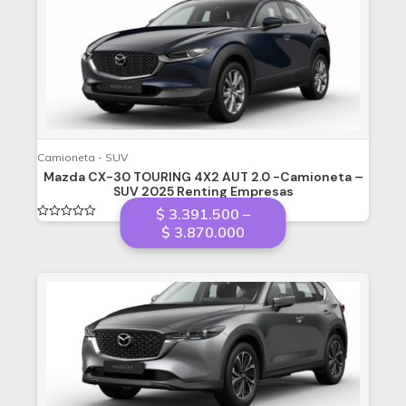
$ 4.473.500
Camioneta - SUV
Mazda CX-30 TOURING 4X2 AUT 2.0 -Camioneta –
SUV 2025 Renting Empresas
$
3.391.500
–
Valorado
Price
$
3.870.000
en
range:
0
de
$ 3.391.500
5
through
$ 3.870.000