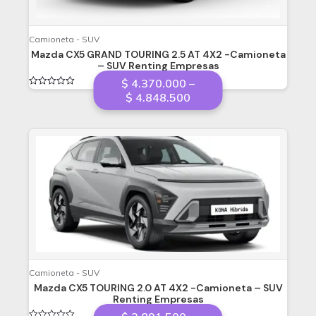
Camioneta - SUV
Mazda CX5 GRAND TOURING 2.5 AT 4X2 -Camioneta
– SUV Renting Empresas
$
4.370.000
–
Valorado
Price
$
4.848.500
en
range:
0
de
$ 4.370.000
5
through
$ 4.848.500
Camioneta - SUV
Mazda CX5 TOURING 2.0 AT 4X2 -Camioneta – SUV
Renting Empresas