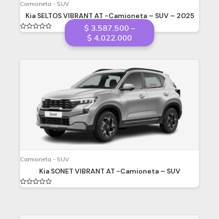
Camioneta - SUV
Kia SELTOS VIBRANT AT -Camioneta – SUV – 2025
$
3.587.500
–
Valorado
Price
$
4.022.000
en
range:
0
de
$ 3.587.500
5
through
$ 4.022.000
Camioneta - SUV
Kia SONET VIBRANT AT -Camioneta – SUV
Valorado
en
0
de
5