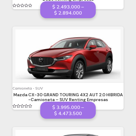
$
2.493.000
–
Valorado
Price
$
2.894.000
en
range:
0
de
$ 2.493.000
5
through
$ 2.894.000
Camioneta - SUV
Mazda CX-30 GRAND TOURING 4X2 AUT 2.0 HIBRIDA
-Camioneta – SUV Renting Empresas
$
3.995.000
–
Valorado
Price
$
4.473.500
en
range:
0
de
$ 3.995.000
5
through