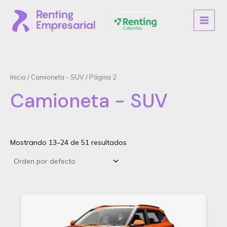
Ir
al
MAIN
contenido
MENU
Inicio
/
Camioneta - SUV
/ Página 2
Camioneta - SUV
Mostrando 13–24 de 51 resultados