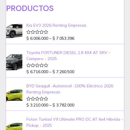
p
d
c
s
r
c
o
PRODUCTOS
r
u
t
o
t
s
o
c
o
d
o
d
t
s
u
s
u
o
Kia EV3 2026 Renting Empresas
c
c
s
t
t
P
$
6.006.000
–
$
7.053.396
V
o
a
o
r
s
l
s
i
o
Toyota FORTUNER DIESEL 2.8 4X4 AT SRV -
r
c
Campero - 2025
a
e
d
o
r
e
P
$
6.716.000
–
$
7.260.500
V
a
n
a
r
0
l
n
d
i
o
BYD Seagull -Automovil -100% Eléctrico 2026
g
e
r
c
5
Renting Empresas
a
e
e
d
:
o
r
e
P
$
$
3.210.000
–
$
3.782.000
V
a
n
a
r
0
l
n
d
i
6
o
Foton Tunlad V9 Ultimate PRO DC AT 4x4 Hibrida -
g
e
r
c
.
5
Pickup - 2025
a
e
e
0
d