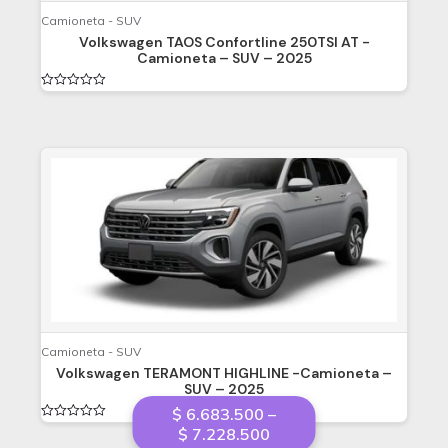
Camioneta - SUV
Volkswagen TAOS Confortline 250TSI AT -
Camioneta – SUV – 2025
Valorado
en
0
de
5
Camioneta - SUV
Volkswagen TERAMONT HIGHLINE -Camioneta –
SUV – 2025
$
6.683.500
–
Valorado
Price
$
7.228.500
en