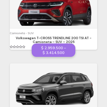
Camioneta - SUV
Volkswagen T-CROSS TRENDLINE 200 TSI AT -
Camioneta – SUV – 2025
$
2.959.500
–
Valorado
Price
$
3.414.500
en
range:
0
de
$ 2.959.500
5
through
$ 3.414.500