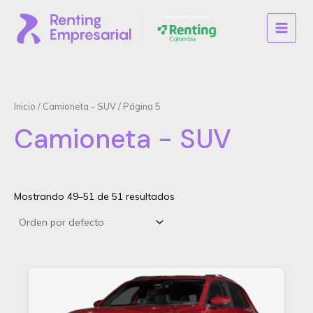
Ir
al
MAIN
contenido
MENU
Inicio
/
Camioneta - SUV
/ Página 5
Camioneta - SUV
Mostrando 49–51 de 51 resultados