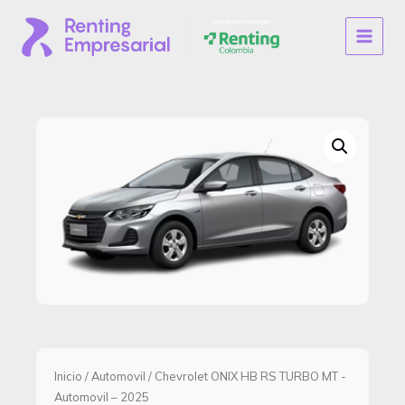
Ir
al
MAIN
contenido
MENU
Inicio
/
Automovil
/ Chevrolet ONIX HB RS TURBO MT -
Automovil – 2025