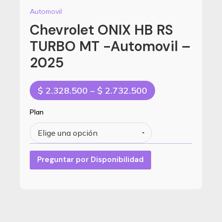
Automovil
Chevrolet ONIX HB RS
TURBO MT -Automovil –
2025
Price
$
2.328.500
–
$
2.732.500
range:
$ 2.328.500
Plan
through
$ 2.732.500
Preguntar por Disponibilidad