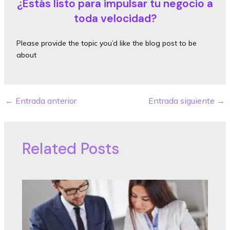
¿Estás listo para impulsar tu negocio a
toda velocidad?
Please provide the topic you’d like the blog post to be
about
←
Entrada anterior
Entrada siguiente
→
Post
navigation
Related Posts